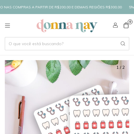
NAS COMPRAS A PARTIR DE R$200,00 E DEMAIS REGIÕES R$300,00
5% D
0
1
/
2