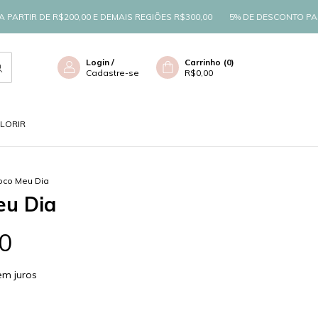
 R$200,00 E DEMAIS REGIÕES R$300,00
5% DE DESCONTO PAGAMENTO
Login
/
Carrinho
(
0
)
Cadastre-se
R$0,00
OLORIR
oco Meu Dia
eu Dia
0
em juros