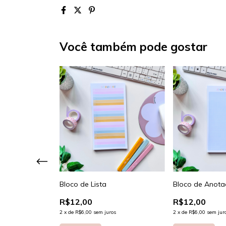
Você também pode gostar
Bloco de Lista
Bloco de Anota
R$12,00
R$12,00
ana de Cada
2
x
de
R$6,00
sem juros
2
x
de
R$6,00
sem jur