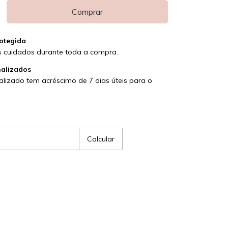
otegida
 cuidados durante toda a compra.
nalizados
lizado tem acréscimo de 7 dias úteis para o
P:
Alterar CEP
Calcular