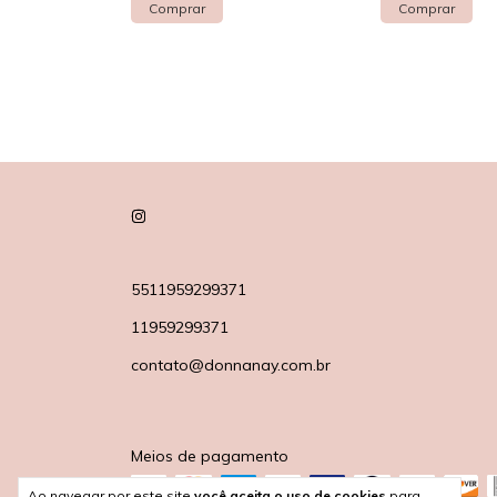
ros
!
5511959299371
11959299371
contato@donnanay.com.br
Meios de pagamento
Ao navegar por este site
você aceita o uso de cookies
para