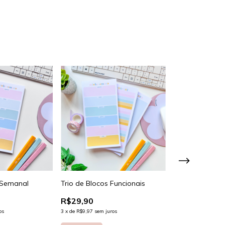
 Semanal
Trio de Blocos Funcionais
R$29,90
Bloco Uma Se
os
3
x
de
R$9,97
sem juros
Vez