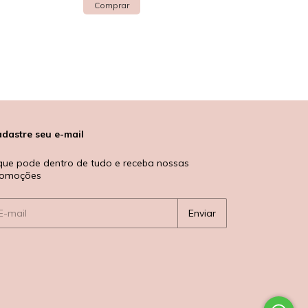
R$35,90
3
x
de
R$11,97
sem j
Últimas unidades
dastre seu e-mail
que pode dentro de tudo e receba nossas
romoções