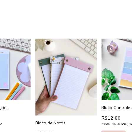
ções
Bloco Controle
R$12,00
Bloco de Notas
os
2
x
de
R$6,00
sem jur