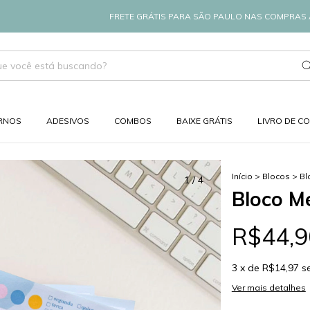
FRETE GRÁTIS PARA SÃO PAULO NAS COMPRAS A PARTIR DE
RNOS
ADESIVOS
COMBOS
BAIXE GRÁTIS
LIVRO DE C
Início
>
Blocos
>
Bl
1
/
4
Bloco M
R$44,9
3
x de
R$14,97
s
Ver mais detalhes