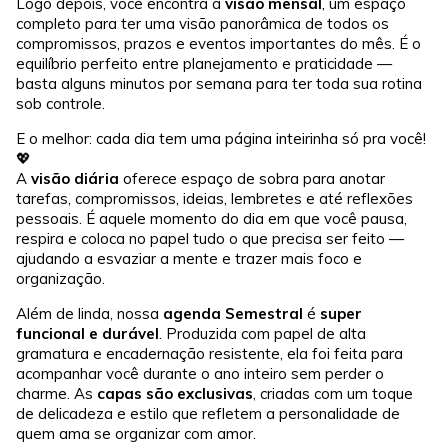
Logo depois, você encontra a
visão mensal
, um espaço
completo para ter uma visão panorâmica de todos os
compromissos, prazos e eventos importantes do mês. É o
equilíbrio perfeito entre planejamento e praticidade —
basta alguns minutos por semana para ter toda sua rotina
sob controle.
E o melhor: cada dia tem uma página inteirinha só pra você!
💖
A
visão diária
oferece espaço de sobra para anotar
tarefas, compromissos, ideias, lembretes e até reflexões
pessoais. É aquele momento do dia em que você pausa,
respira e coloca no papel tudo o que precisa ser feito —
ajudando a esvaziar a mente e trazer mais foco e
organização.
Além de linda, nossa
agenda Semestral
é
super
funcional e durável
. Produzida com papel de alta
gramatura e encadernação resistente, ela foi feita para
acompanhar você durante o ano inteiro sem perder o
charme. As
capas são exclusivas
, criadas com um toque
de delicadeza e estilo que refletem a personalidade de
quem ama se organizar com amor.